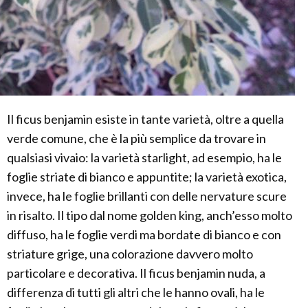
Il ficus benjamin esiste in tante varietà, oltre a quella
verde comune, che è la più semplice da trovare in
qualsiasi vivaio: la varietà starlight, ad esempio, ha le
foglie striate di bianco e appuntite; la varietà exotica,
invece, ha le foglie brillanti con delle nervature scure
in risalto. Il tipo dal nome golden king, anch’esso molto
diffuso, ha le foglie verdi ma bordate di bianco e con
striature grige, una colorazione davvero molto
particolare e decorativa. Il ficus benjamin nuda, a
differenza di tutti gli altri che le hanno ovali, ha le