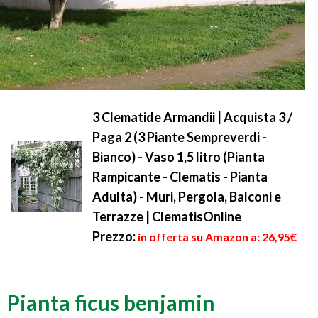
3 Clematide Armandii | Acquista 3 /
Paga 2 (3 Piante Sempreverdi -
Bianco) - Vaso 1,5 litro (Pianta
Rampicante - Clematis - Pianta
Adulta) - Muri, Pergola, Balconi e
Terrazze | ClematisOnline
Prezzo:
in offerta su Amazon a: 26,95€
Pianta ficus benjamin