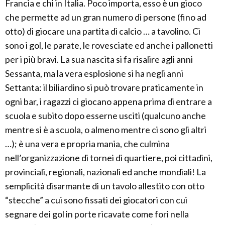
Francia e chi in Italia. Poco importa, esso è un gioco
che permette ad un gran numero di persone (fino ad
otto) di giocare una partita di calcio … a tavolino. Ci
sono i gol, le parate, le rovesciate ed anche i pallonetti
per i più bravi. La sua nascita si fa risalire agli anni
Sessanta, ma la vera esplosione si ha negli anni
Settanta: il biliardino si può trovare praticamente in
ogni bar, i ragazzi ci giocano appena prima di entrare a
scuola e subito dopo esserne usciti (qualcuno anche
mentre si è a scuola, o almeno mentre ci sono gli altri
…); è una vera e propria mania, che culmina
nell’organizzazione di tornei di quartiere, poi cittadini,
provinciali, regionali, nazionali ed anche mondiali! La
semplicità disarmante di un tavolo allestito con otto
“stecche” a cui sono fissati dei giocatori con cui
segnare dei gol in porte ricavate come fori nella