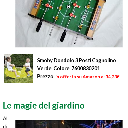
Smoby Dondolo 3 Posti Cagnolino
Verde, Colore, 7600830201
Prezzo:
in offerta su Amazon a: 34,23€
Le magie del giardino
Al
di