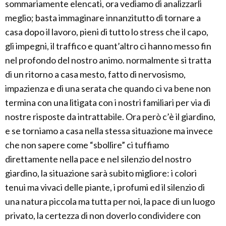
sommariamente elencati, ora vediamo di analizzarli
meglio; basta immaginare innanzitutto di tornare a
casa dopo il lavoro, pieni di tutto lo stress che il capo,
gli impegni, il traffico e quant’altro ci hanno messo fin
nel profondo del nostro animo. normalmente si tratta
di un ritorno a casa mesto, fatto di nervosismo,
impazienza e di una serata che quando ci va bene non
termina con una litigata con i nostri familiari per via di
nostre risposte da intrattabile. Ora però c’è il giardino,
e se torniamo a casa nella stessa situazione ma invece
che non sapere come “sbollire” ci tuffiamo
direttamente nella pace e nel silenzio del nostro
giardino, la situazione sarà subito migliore: i colori
tenui ma vivaci delle piante, i profumi ed il silenzio di
una natura piccola ma tutta per noi, la pace di un luogo
privato, la certezza di non doverlo condividere con