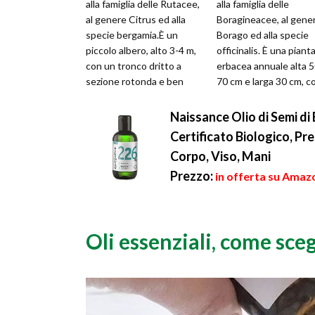
alla famiglia delle Rutacee,
alla famiglia delle
al genere Citrus ed alla
Boragineacee, al gene
specie bergamia.È un
Borago ed alla specie
piccolo albero, alto 3-4 m,
officinalis. È una piant
con un tronco dritto a
erbacea annuale alta 5
sezione rotonda e ben
70 cm e larga 30 cm, c
ramificato ed una
habitus di crescita
cortecc...
ascendente e ra...
Naissance Olio di Semi di
Certificato Biologico, Pr
Corpo, Viso, Mani
Prezzo:
in offerta su Amazo
Oli essenziali, come scegl