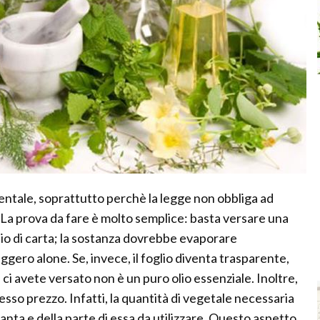
mentale, soprattutto perchè la legge non obbliga ad
i. La prova da fare è molto semplice: basta versare una
lio di carta; la sostanza dovrebbe evaporare
ggero alone. Se, invece, il foglio diventa trasparente,
e ci avete versato non è un puro olio essenziale. Inoltre,
tesso prezzo. Infatti, la quantità di vegetale necessaria
anta e della parte di essa da utilizzare. Questo aspetto,