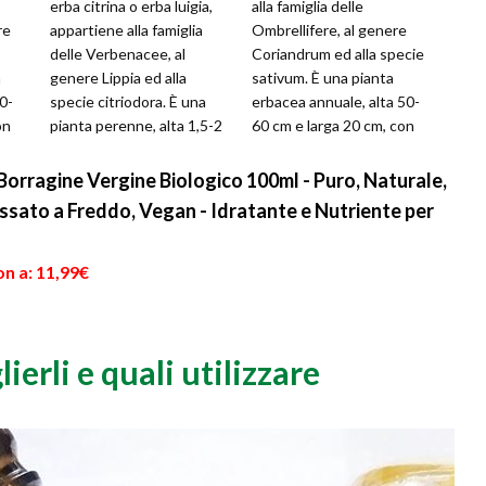
erba citrina o erba luigia,
alla famiglia delle
re
appartiene alla famiglia
Ombrellifere, al genere
delle Verbenacee, al
Coriandrum ed alla specie
a
genere Lippia ed alla
sativum. È una pianta
0-
specie citriodora. È una
erbacea annuale, alta 50-
on
pianta perenne, alta 1,5-2
60 cm e larga 20 cm, con
m ed ampia 1-1,5 m, che
un portamento eretto e
assu...
con fusti ...
 Borragine Vergine Biologico 100ml - Puro, Naturale,
essato a Freddo, Vegan - Idratante e Nutriente per
n a: 11,99€
ierli e quali utilizzare