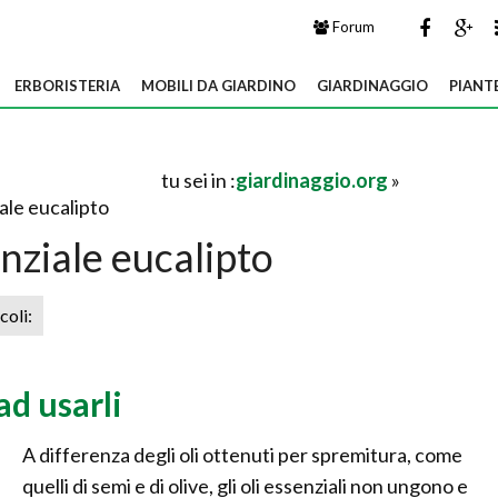
Forum
ERBORISTERIA
MOBILI DA GIARDINO
GIARDINAGGIO
PIANT
tu sei in :
giardinaggio.org
»
ale eucalipto
nziale eucalipto
icoli:
ad usarli
A differenza degli oli ottenuti per spremitura, come
quelli di semi e di olive, gli oli essenziali non ungono e