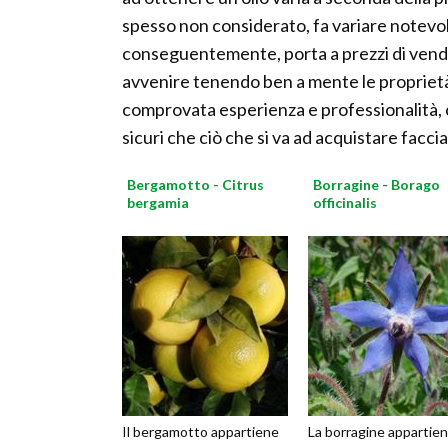
spesso non considerato, fa variare notevol
conseguentemente, porta a prezzi di vendita
avvenire tenendo ben a mente le proprietà d
comprovata esperienza e professionalità, 
sicuri che ciò che si va ad acquistare facci
Bergamotto - Citrus
Borragine - Borago
bergamia
officinalis
Il bergamotto appartiene
La borragine appartie