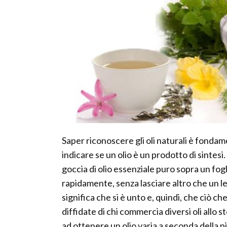
Saper riconoscere gli oli naturali è fonda
indicare se un olio è un prodotto di sintes
goccia di olio essenziale puro sopra un fog
rapidamente, senza lasciare altro che un le
significa che si è unto e, quindi, che ciò ch
diffidate di chi commercia diversi oli allo s
ad ottenere un olio varia a seconda della pi