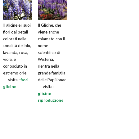
Il glicine e i suoi
Il Glicine, che
fiori dai petali
viene anche
colorati nelle
chiamato con il
tonalità del blu,
nome
lavanda, rosa,
scientifico di
viola, è
Wisteria,
conosciuto in
rientra nella
estremo orie
grande famiglia
visita :
fiori
delle Papilionac
glicine
visita :
glicine
riproduzione