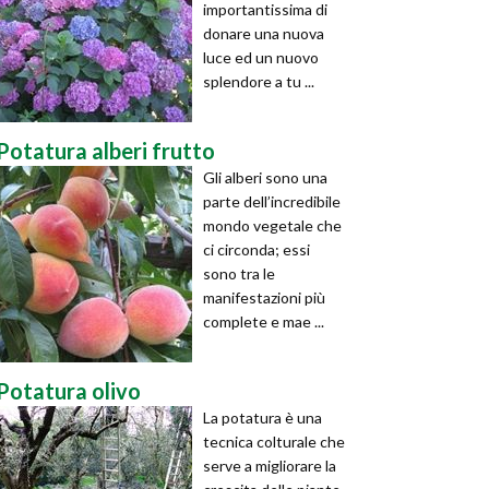
importantissima di
donare una nuova
luce ed un nuovo
splendore a tu ...
Potatura alberi frutto
Gli alberi sono una
parte dell’incredibile
mondo vegetale che
ci circonda; essi
sono tra le
manifestazioni più
complete e mae ...
Potatura olivo
La potatura è una
tecnica colturale che
serve a migliorare la