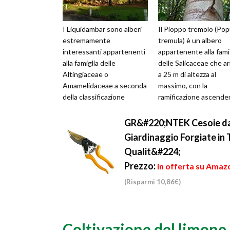
I Liquidambar sono alberi
Il Pioppo tremolo (Pop
estremamente
tremula) è un albero
interessanti appartenenti
appartenente alla fami
alla famiglia delle
delle Salicaceae che ar
Altingiaceae o
a 25 m di altezza al
Amamelidaceae a seconda
massimo, con la
della classificazione
ramificazione ascende
adottata, il cui nome
che genera una chiom
significa “ambra liquida”
rada e globos...
GR&#220;NTEK Cesoie da 
dato ...
Giardinaggio Forgiate in 
Qualit&#224;
Prezzo:
in offerta su Amazo
(Risparmi 10,86€)
Coltivazione del limone