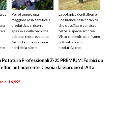
ulus
Per ottenere una
La botanica degli alberi è
maggiore resa estetica e
una branca della botanica
glia
produttiva, si ricorre
che classifica e censisce
riva
spesso a delle tecniche
tutte le specie arboree.
colturali che prevedono
Visto che molti alberi sono
l’asportazione di alcune
coltivati sia a fini
nte
parti della pianta.
produttivi che
a
L’asportazione delle parti
ornamentali, la botanica di
vegetali, come ...
ques...
Potatura Professionali Z-25 PREMIUM: Forbici da
Teflon antiaderente. Cesoia da Giardino di Alta
n a: 16,99€