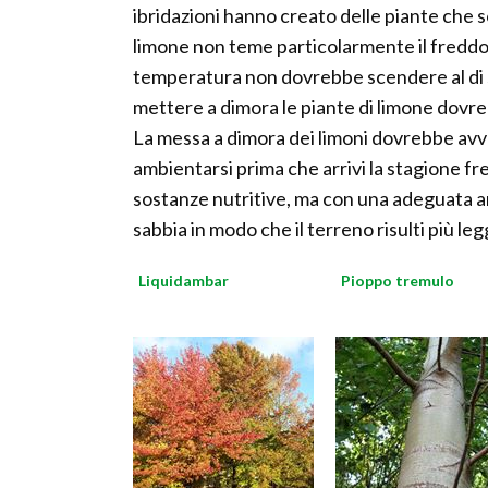
ibridazioni hanno creato delle piante che 
limone non teme particolarmente il freddo,
temperatura non dovrebbe scendere al di so
mettere a dimora le piante di limone dovre
La messa a dimora dei limoni dovrebbe avve
ambientarsi prima che arrivi la stagione f
sostanze nutritive, ma con una adeguata a
sabbia in modo che il terreno risulti più le
Liquidambar
Pioppo tremulo