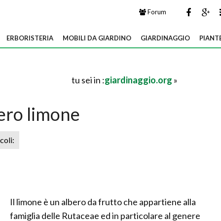
Forum
ERBORISTERIA
MOBILI DA GIARDINO
GIARDINAGGIO
PIANT
tu sei in :
giardinaggio.org
»
ero limone
icoli:
Il limone è un albero da frutto che appartiene alla
famiglia delle Rutaceae ed in particolare al genere