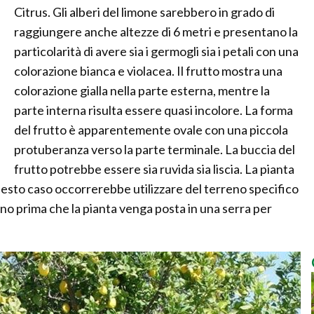
Citrus. Gli alberi del limone sarebbero in grado di
raggiungere anche altezze di 6 metri e presentano la
particolarità di avere sia i germogli sia i petali con una
colorazione bianca e violacea. Il frutto mostra una
colorazione gialla nella parte esterna, mentre la
parte interna risulta essere quasi incolore. La forma
del frutto è apparentemente ovale con una piccola
protuberanza verso la parte terminale. La buccia del
frutto potrebbe essere sia ruvida sia liscia. La pianta
uesto caso occorrerebbe utilizzare del terreno specifico
nno prima che la pianta venga posta in una serra per