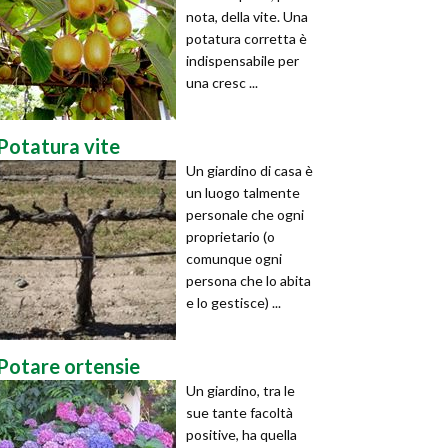
nota, della vite. Una
potatura corretta è
indispensabile per
una cresc ...
Potatura vite
Un giardino di casa è
un luogo talmente
personale che ogni
proprietario (o
comunque ogni
persona che lo abita
e lo gestisce) ...
Potare ortensie
Un giardino, tra le
sue tante facoltà
positive, ha quella