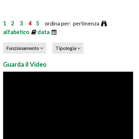
1
2
3
4
5
ordina per: pertinenza
alfabetico
data
Funzionamento
Tipologia
Guarda il Video