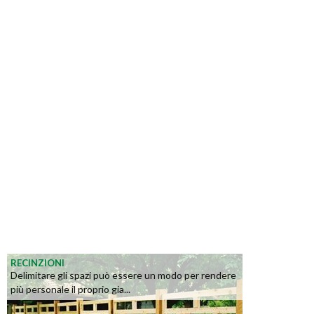
RECINZIONI
Delimitare gli spazi può essere un modo per rendere
più personale il proprio gia...