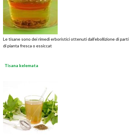
Le tisane sono dei rimedi erboristici ottenuti dall’ebollizione di parti
di pianta fresca o essiccat
Tisana kelemata