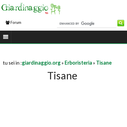
Forum
tu sei in :
giardinaggio.org
»
Erboristeria
»
Tisane
Tisane