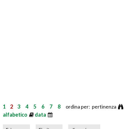
1
2
3
4
5
6
7
8
ordina per: pertinenza
alfabetico
data