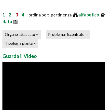
1
2
3
4
ordina per: pertinenza
alfabetico
data
Organo attaccato
Problema riscontrato
Tipologia pianta
Guarda il Video