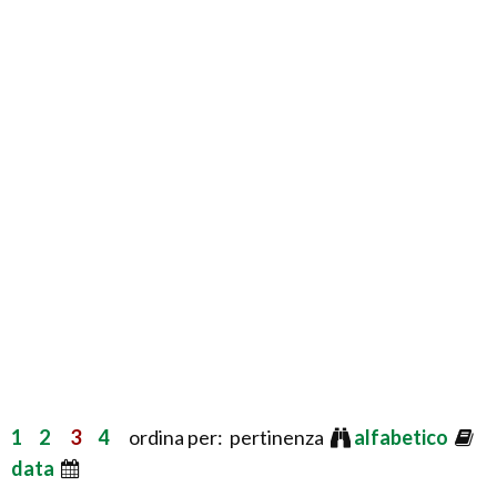
1
2
3
4
ordina per: pertinenza
alfabetico
data