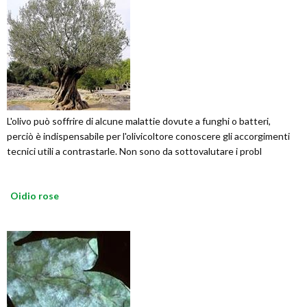
L'olivo può soffrire di alcune malattie dovute a funghi o batteri,
perciò è indispensabile per l'olivicoltore conoscere gli accorgimenti
tecnici utili a contrastarle. Non sono da sottovalutare i probl
Oidio rose