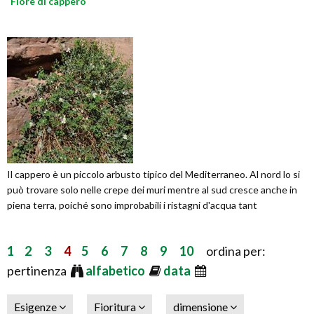
Fiore di cappero
Il cappero è un piccolo arbusto tipico del Mediterraneo. Al nord lo si
può trovare solo nelle crepe dei muri mentre al sud cresce anche in
piena terra, poiché sono improbabili i ristagni d'acqua tant
1
2
3
4
5
6
7
8
9
10
ordina per:
pertinenza
alfabetico
data
Esigenze
Fioritura
dimensione