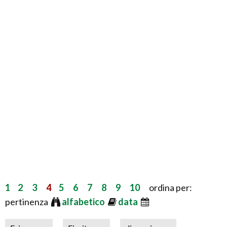
1
2
3
4
5
6
7
8
9
10
ordina per:
pertinenza
alfabetico
data